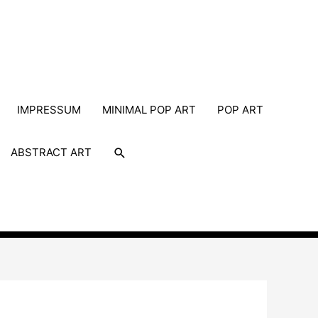
IMPRESSUM
MINIMAL POP ART
POP ART
Suche
ABSTRACT ART