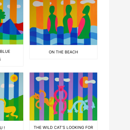
 BLUE
ON THE BEACH
S
THE WILD CAT’S LOOKING FOR
U !