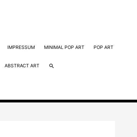
IMPRESSUM
MINIMAL POP ART
POP ART
Suche
ABSTRACT ART