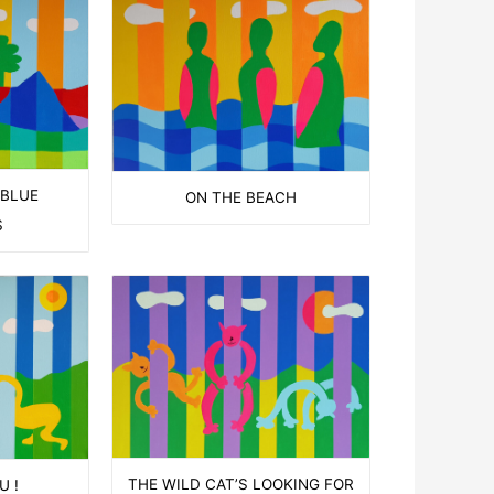
 BLUE
ON THE BEACH
S
THE WILD CAT’S LOOKING FOR
U !