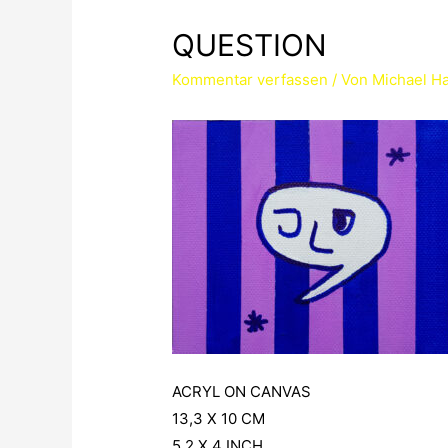
QUESTION
Kommentar verfassen
/ Von
Michael Ha
ACRYL ON CANVAS
13,3 X 10 CM
5,2 X 4 INCH