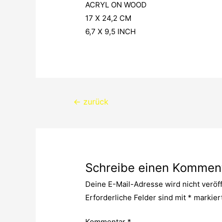
ACRYL ON WOOD
17 X 24,2 CM
6,7 X 9,5 INCH
Beitragsnavigation
←
zurück
Schreibe einen Kommen
Deine E-Mail-Adresse wird nicht veröff
Erforderliche Felder sind mit
*
markier
Kommentar
*