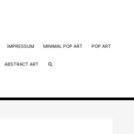
IMPRESSUM
MINIMAL POP ART
POP ART
Suche
ABSTRACT ART