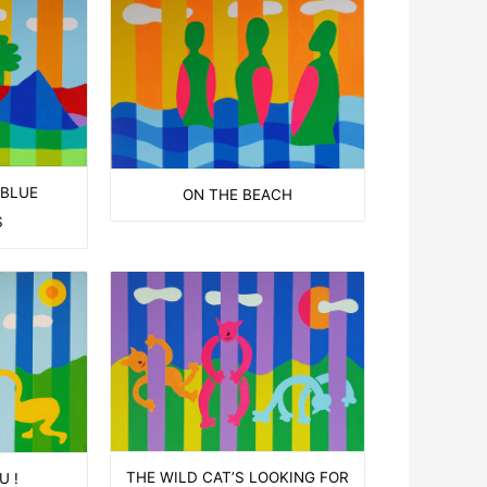
 BLUE
ON THE BEACH
S
THE WILD CAT’S LOOKING FOR
U !