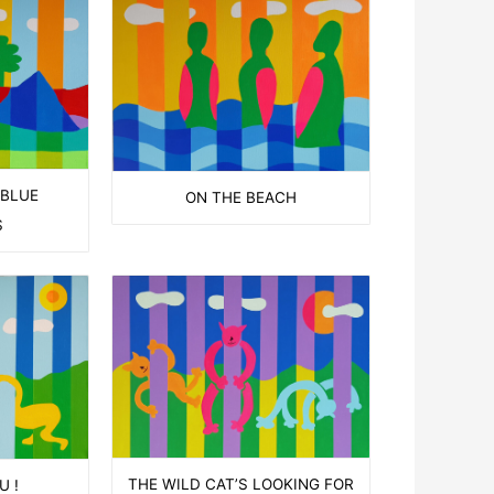
 BLUE
ON THE BEACH
S
THE WILD CAT’S LOOKING FOR
U !