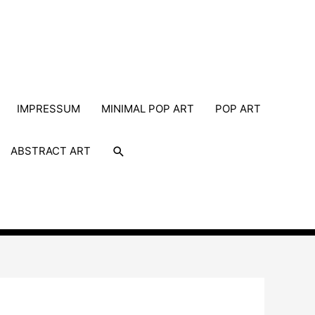
IMPRESSUM
MINIMAL POP ART
POP ART
Suche
ABSTRACT ART