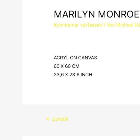
MARILYN MONROE
Kommentar verfassen
/ Von
Michael Ha
ACRYL ON CANVAS
60 X 60 CM
23,6 X 23,6 INCH
Beitragsnavigation
←
zurück