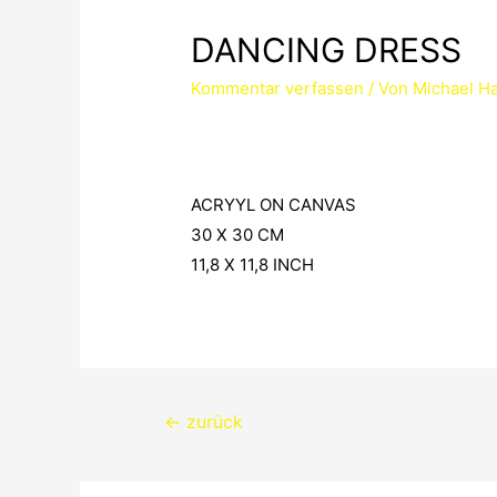
DANCING DRESS
Kommentar verfassen
/ Von
Michael Ha
ACRYYL ON CANVAS
30 X 30 CM
11,8 X 11,8 INCH
Beitragsnavigation
←
zurück