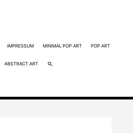
IMPRESSUM
MINIMAL POP ART
POP ART
Suche
ABSTRACT ART