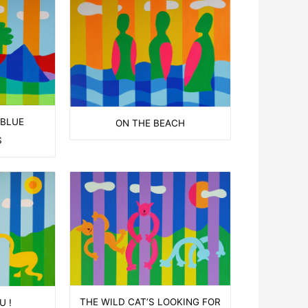
 BLUE
ON THE BEACH
S
THE WILD CAT’S LOOKING FOR
U !