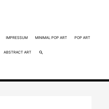
IMPRESSUM
MINIMAL POP ART
POP ART
Suche
ABSTRACT ART