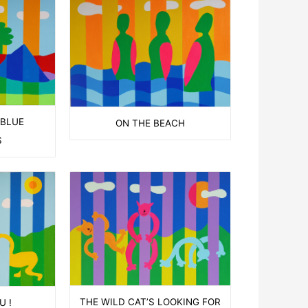
 BLUE
ON THE BEACH
S
THE WILD CAT’S LOOKING FOR
U !