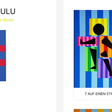
LULU
rtfelder
7 AUF EINEN ST